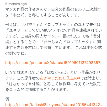
5 months ago
マンガ作品の作者さんが、自分の作品のセルフ二次創作
を「非公式」と称してすることがあります。
例えば、『邪神ちゃんドロップキック』のユキヲ先生は
「ユキヲ」としてCOMICメテオにて作品を連載されてい
ますが、ご自身の同人サークル「福のれん」でも「番外
編」とすることで、『邪神ちゃんドロップキック』に関
連する内容を本にして頒布しています。 これは半分公式
の例ですね。
https://x.com/pentarouX/status/1591060113749835777
ETVで放送されている「はなかっぱ」という作品があり
ます。この原作者の
あきやまただし先生のX
では時より、
「はなかっぱ番外編」と称して原作時に考えていた設定
をコラム的に掲載することがります。
例：
https://x.com/tadashi8akiyama/status/2015544134216622583