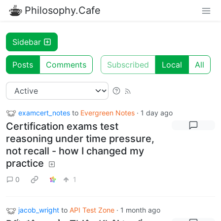
Philosophy.Cafe
Sidebar
Posts
Comments
Subscribed
Local
All
examcert_notes
to
Evergreen Notes
·
1 day ago
Certification exams test
reasoning under time pressure,
not recall - how I changed my
practice
0
1
jacob_wright
to
API Test Zone
·
1 month ago