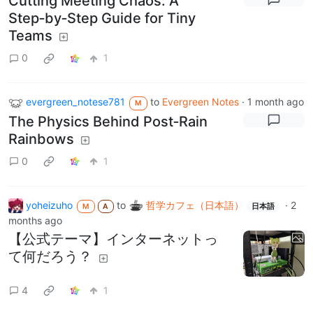
Cutting Meeting Chaos: A
Step‑by‑Step Guide for Tiny
Teams
0
1
evergreen_notese781
to
Evergreen Notes
·
1 month ago
M
The Physics Behind Post‑Rain
Rainbows
0
1
yoheizuho
to
哲学カフェ（日本語）
·
2
M
A
日本語
months ago
【公式テーマ】インターネットっ
て何だろう？
4
1