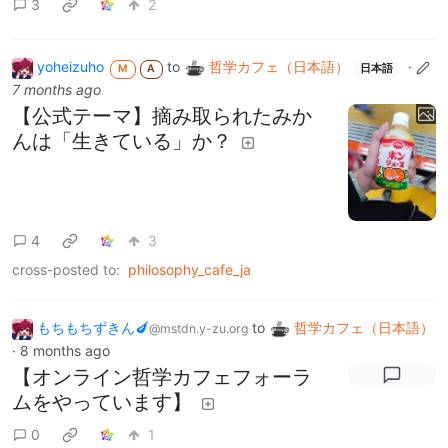
3
2
yoheizuho
to
哲学カフェ（日本語）
·
M
A
日本語
7 months ago
【公式テーマ】摘み取られたみか
んは「生きている」か？
4
3
cross-posted to:
philosophy_cafe_ja
もちもちずきん🍆
to
哲学カフェ（日本語）
@mstdn.y-zu.org
·
8 months ago
【オンライン哲学カフェフォーラ
ムをやっています】
0
1