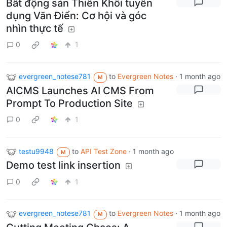
Bất động sản Thiên Khôi tuyển
dụng Văn Điển: Cơ hội và góc
nhìn thực tế
0
1
evergreen_notese781
to
Evergreen Notes
·
1 month ago
M
AICMS Launches AI CMS From
Prompt To Production Site
0
1
testu9948
to
API Test Zone
·
1 month ago
M
Demo test link insertion
0
1
evergreen_notese781
to
Evergreen Notes
·
1 month ago
M