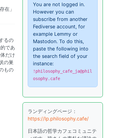
You are not logged in.
存在」
However you can
subscribe from another
Fediverse account, for
example Lemmy or
するの
Mastodon. To do this,
所的であ
paste the following into
自体だけ
the search field of your
状の巣
instance:
のもの
!philosophy_cafe_ja@phil
osophy.cafe
ランディングページ：
https://lp.philosophy.cafe/
日本語の哲学カフェコミュニテ