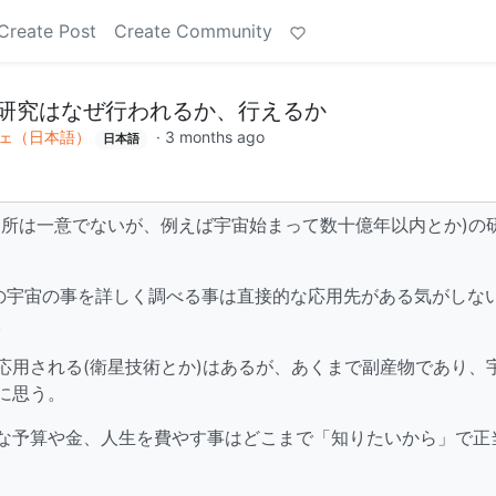
Create Post
Create Community
研究はなぜ行われるか、行えるか
ェ（日本語）
·
3 months ago
日本語
る所は一意でないが、例えば宇宙始まって数十億年以内とか)の
去の宇宙の事を詳しく調べる事は直接的な応用先がある気がしな
。
応用される(衛星技術とか)はあるが、あくまで副産物であり、
に思う。
な予算や金、人生を費やす事はどこまで「知りたいから」で正