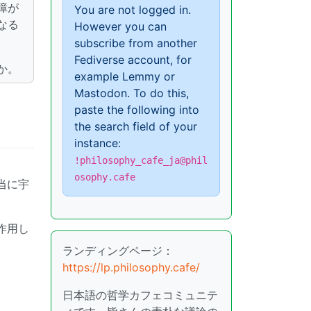
障が
You are not logged in.
なる
However you can
subscribe from another
Fediverse account, for
か。
example Lemmy or
Mastodon. To do this,
paste the following into
the search field of your
instance:
!philosophy_cafe_ja@phil
osophy.cafe
当に宇
作用し
ランディングページ：
https://lp.philosophy.cafe/
日本語の哲学カフェコミュニテ