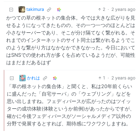
takimura
2
·
2 years ago
かつての草の根ネットの集合体。今では大きな広がりを見
せるようになってきたものの、その一つ一つのほとんどは
小さなサーバーであり、そこが分け隔てなく繋がれる。そ
れまでのインターネットのサイト同士は繋がれるようでこ
のような繋がり方はなかなかできなかった。今日において
はSNSでの使われ方が多くを占めているようだが、可能性
はまだまだあるはず
かれは
1
·
2 years ago
「草の根ネットの集合体」と聞くと、私は20年前くらい
に盛んだった「自宅サーバ」の「ウェブリング」などを
思い出しますね。フェディバースが広がったのはツイッ
ターの成功体験(体験というか前例)があったからですが、
確かに今後フェディバースがソーシャルメディア以外の
分野で発展するとすれば、期待感にワクワクしますね。