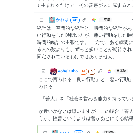
て生まれるだけで、その善悪が人に属すると
かれは
日本語
OP
統計は、空間的な統計と、時間的な統計があ
い行動をした時間の方が、悪い行動をした時
時間的統計の主張です。 一方で、ある瞬間
る人の数よりも、ずっと多いことが期待され
固定されているわけではありません。
yoheizuho
日本語
M
A
ここで言われる「良い行動」と「悪い行動」
われる
「善人」を「社会を営める能力を持ってい
が近いかなとは思いますが、この場合「善
うか、性善というよりは善があとにくる結
かれは
日本語