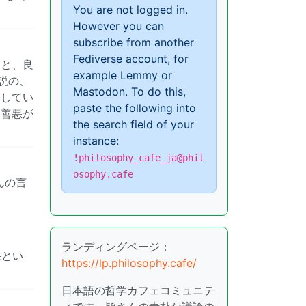
You are not logged in.
However you can
subscribe from another
Fediverse account, for
ると、良
example Lemmy or
説の、
Mastodon. To do this,
をしてい
paste the following into
て善悪が
the search field of your
instance:
!philosophy_cafe_ja@phil
osophy.cafe
んの言
ランディングページ：
果とい
https://lp.philosophy.cafe/
日本語の哲学カフェコミュニテ