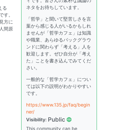
ィです。皆さんの素朴な議論の
ネタをお待ちしています。
える
です。
「哲学」と聞いて堅苦しさを言
見方に
葉から感じる人がいるかもしれ
人間原
ませんが「哲学カフェ」は知識
や職業、あらゆるバックグラウ
ンドに関わらず「考える」人を
歓迎します。ぜひ自分が「考え
た」ことを書き込んでみてくだ
さい。
一般的な「哲学カフェ」につい
ては以下の説明がわかりやすい
です。
https://www.135.jp/faq/begin
ner/
Public
Visibility:
This community can be