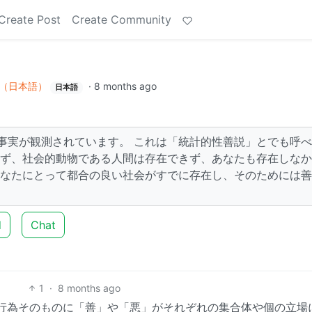
Create Post
Create Community
（日本語）
·
8 months ago
日本語
事実が観測されています。 これは「統計的性善説」とでも呼
たず、社会的動物である人間は存在できず、あなたも存在しな
あなたにとって都合の良い社会がすでに存在し、そのためには
d
Chat
1
·
8 months ago
行為そのものに「善」や「悪」がそれぞれの集合体や個の立場