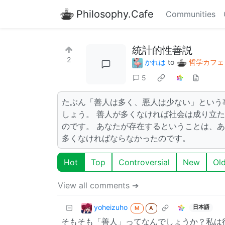
Philosophy.Cafe
Communities
統計的性善説
2
かれは
to
哲学カフェ
5
たぶん「善人は多く、悪人は少ない」という
しょう。 善人が多くなければ社会は成り立
のです。 あなたが存在するということは、
多くなければならなかったのです。
Hot
Top
Controversial
New
Ol
View all comments ➔
yoheizuho
日本語
M
A
そもそも「善人」ってなんでしょうか？私は