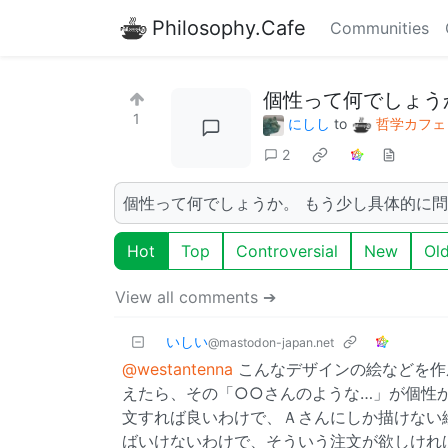
Philosophy.Cafe
Communities
個性って何でしょう
1
にしし
to
哲学カフェ
2
個性って何でしょうか。 もう少し具体的に
Hot
Top
Controversial
New
Ol
View all comments ➔
いしい
@mastodon-japan.net
@westantenna
こんなデザインの絵などを作
えたら、その「○○さんのような…」が個性
文すれば良いわけで、Ａさんにしか描けない
ばいけないわけで、そういう注文が欲しけれ