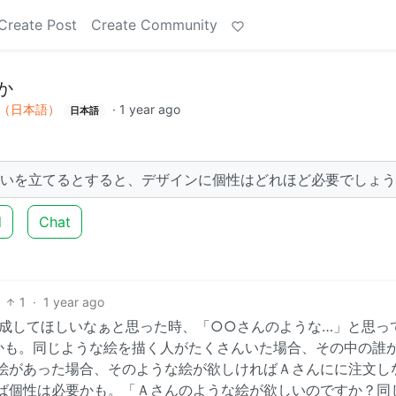
Create Post
Create Community
か
（日本語）
·
1 year ago
日本語
問いを立てるとすると、デザインに個性はどれほど必要でしょ
d
Chat
1
·
1 year ago
成してほしいなぁと思った時、「○○さんのような…」と思っ
かも。同じような絵を描く人がたくさんいた場合、その中の誰
絵があった場合、そのような絵が欲しければＡさんにに注文し
ば個性は必要かも。「Ａさんのような絵が欲しいのですか？同