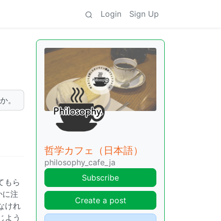
Login
Sign Up
うか。
哲学カフェ（日本語）
philosophy_cafe_ja
Subscribe
てもら
かに注
Create a post
なけれ
じよう