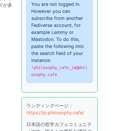
You are not logged in.
ズが多
However you can
subscribe from another
Fediverse account, for
example Lemmy or
Mastodon. To do this,
paste the following into
the search field of your
instance:
!philosophy_cafe_ja@phil
osophy.cafe
ランディングページ：
https://lp.philosophy.cafe/
日本語の哲学カフェコミュニテ