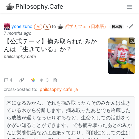
Philosophy.Cafe
yoheizuho
to
哲学カフェ（日本語）
·
M
A
日本語
7 months ago
【公式テーマ】摘み取られたみか
んは「生きている」か？
philosophy.cafe
4
3
cross-posted to:
philosophy_cafe_ja
木になるみかん、それを摘み取ったらそのみかんは生き
ている木から分離します。摘み取ったあとでも冷蔵した
ら成熟が遅くなったりするなど、生命としての活動をう
かがい知ることができます。 でも摘み取ったあとのみか
んは栄養供給などは途絶えており、可能性としての生は