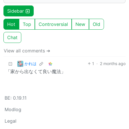
Sidebar
Hot
Top
Controversial
New
Old
Chat
View all comments ➔
かれは
1
·
2 months ago
「家から出なくて良い魔法」
BE: 0.19.11
Modlog
Legal