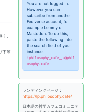
You are not logged in.
However you can
subscribe from another
Fediverse account, for
example Lemmy or
Mastodon. To do this,
無く、
paste the following into
the search field of your
instance:
り下等
!philosophy_cafe_ja@phil
osophy.cafe
ランディングページ：
https://lp.philosophy.cafe/
日本語の哲学カフェコミュニテ