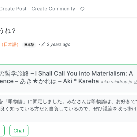
Create Post
Create Community
うね？
（日本語）
·
2 years ago
日本語
 I Shall Call You into Materialism: A
Science – あき★かれは – Aki * Kareha
inko.raindrop.jp
を「唯物論」に固定しました。みなさんは唯物論は、お好きで
は良く知っている方だと自負しているので、ぜひ議論を吹っ掛
d
Chat