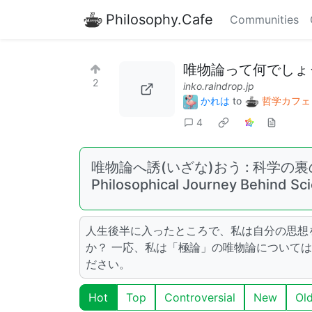
Philosophy.Cafe
Communities
唯物論って何でしょ
2
inko.raindrop.jp
かれは
to
哲学カフェ
4
唯物論へ誘(いざな)おう : 科学の裏の哲学旅路 –
Philosophical Journey Behind 
人生後半に入ったところで、私は自分の思想
か？ 一応、私は「極論」の唯物論について
ださい。
Hot
Top
Controversial
New
Ol