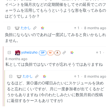
イベントを隔月次などの定期開催をしてその延長でこのフ
ォーラムを活用してもらうというような形を取ってみるの
はどうでしょうか？
たかし
1
·
8 months ago
負担にならないのであれば一度試してみると良いかもしれ
ません。
yoheizuho
1
·
OP
M
A
8 months ago
私としては負担ではないですが忘れそうではありますね
たかし
1
·
8 months ago
なるほど、第○週の○曜日みたいにスケジュールを決め
ると忘れにくいですが、月に一度参加者が出てくるかど
うかもありますね (今のわたしみたいに数箇月前の投稿
に返信するケースもありですが)