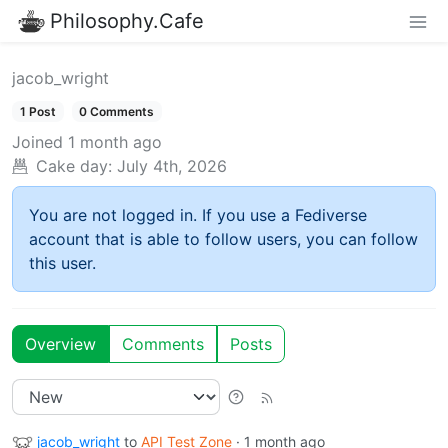
Philosophy.Cafe
jacob_wright
1 Post
0 Comments
Joined
1 month ago
Cake day:
July 4th, 2026
You are not logged in. If you use a Fediverse
account that is able to follow users, you can follow
this user.
Overview
Comments
Posts
jacob_wright
to
API Test Zone
·
1 month ago