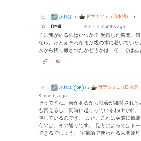
かれは
哲学カフェ（日本語）
to
•
1
·
7 months ago
日本語
子に魂が宿るのはいつか？ 受精した瞬間、
なら、たとえそれがまだ親の木に着いていた
木から切り離されたかどうかは、そこではあ
かれは
哲学カフェ（日本語
to
OP
8 months ago
そうですね、善があるから社会が維持される
も言えるし、同時に起こっているわけです。
包しているのです。 また、これは実際に観
うのは、その通りです。 見方によってはト
できるでしょう。 宇宙論で使われる人間原