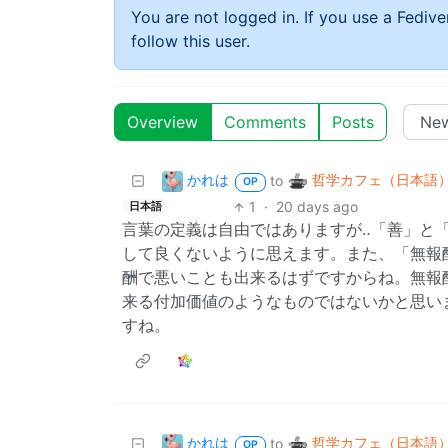
You are not logged in. If you use a Fedive
follow this user.
Overview
Comments
Posts
かれは
哲学カフェ（日本語
to
OP
1
·
20 days ago
日本語
言葉の定義は自由ではありますが‥「善」と
して良くないように思えます。また、「無報
酬で悪いことも出来るはずですからね。無報
来る付加価値のようなものではないかと思い
すね。
かれは
哲学カフェ（日本語
to
OP