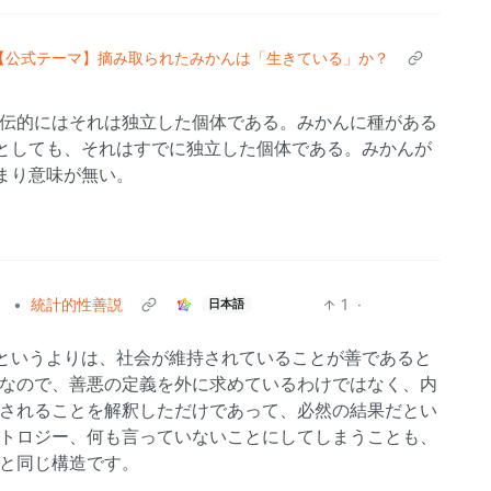
【公式テーマ】摘み取られたみかんは「生きている」か？
遺伝的にはそれは独立した個体である。みかんに種がある
としても、それはすでに独立した個体である。みかんが
まり意味が無い。
）
•
統計的性善説
1
·
日本語
というよりは、社会が維持されていることが善であると
 なので、善悪の定義を外に求めているわけではなく、内
測されることを解釈しただけであって、必然の結果だとい
ートロジー、何も言っていないことにしてしまうことも、
理と同じ構造です。