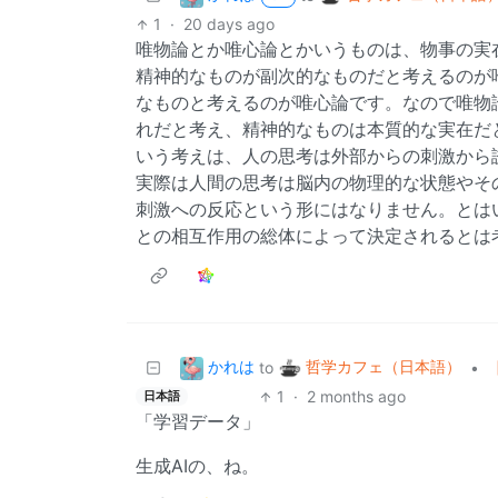
1
·
20 days ago
唯物論とか唯心論とかいうものは、物事の実
精神的なものが副次的なものだと考えるのが
なものと考えるのが唯心論です。なので唯物
れだと考え、精神的なものは本質的な実在だ
いう考えは、人の思考は外部からの刺激から
実際は人間の思考は脳内の物理的な状態やそ
刺激への反応という形にはなりません。とは
との相互作用の総体によって決定されるとは
かれは
哲学カフェ（日本語）
to
•
1
·
2 months ago
日本語
「学習データ」
生成AIの、ね。