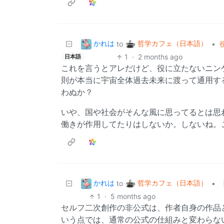
かれは
哲学カフェ（日本語）
to
•
1
·
2 months ago
日本語
これを言うとアレだけど、役に立たないニン
則が本当に宇宙全体過去未来に渡って通用す
わぬか？
いや、国や社会がそんな風に思ってるとは思
働きが作用してたりはしないか。しないね。
かれは
哲学カフェ（日本語）
to
•
1
·
5 months ago
セルフ二次創作の非公式は、作者自身の作品
いう点では、通常の公式の仕組みと変わらな