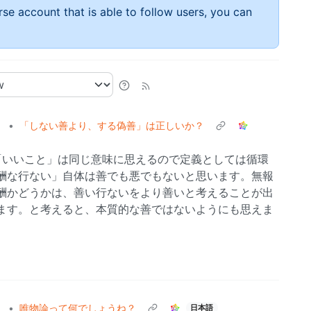
rse account that is able to follow users, you can
）
•
「しない善より、する偽善」は正しいか？
「いいこと」は同じ意味に思えるので定義としては循環
酬な行ない」自体は善でも悪でもないと思います。無報
酬かどうかは、善い行ないをより善いと考えることが出
ます。と考えると、本質的な善ではないようにも思えま
）
•
唯物論って何でしょうね？
日本語